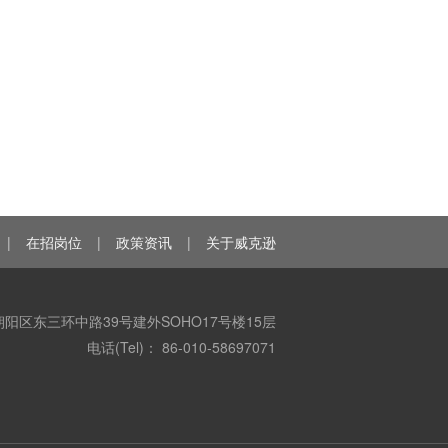
|
在招岗位
|
政策资讯
|
关于威克逊
阳区东三环中路39号建外SOHO17号楼15层
电话(Tel)： 86-010-58697071